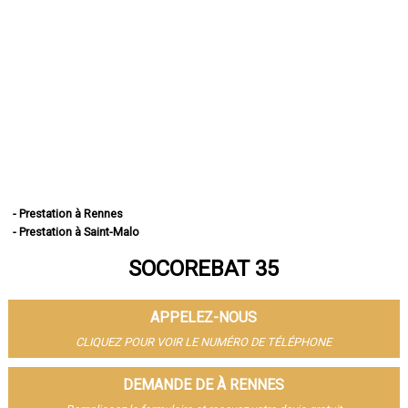
- Prestation à Rennes
- Prestation à Saint-Malo
- Prestation à Fougères
SOCOREBAT 35
- Prestation à Vitré
- Prestation à Bruz
- Prestation à Cesson-Sévigné
APPELEZ-NOUS
- Prestation à Dinard
- Prestation à Betton
CLIQUEZ POUR VOIR LE NUMÉRO DE TÉLÉPHONE
- Prestation à Saint-Jacques-de-la-Lande
- Prestation à Redon
DEMANDE DE À RENNES
- Prestation à Pacé