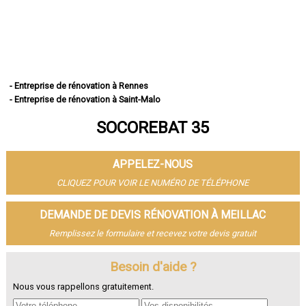
- Entreprise de rénovation à Rennes
- Entreprise de rénovation à Saint-Malo
- Entreprise de rénovation à Fougères
SOCOREBAT 35
- Entreprise de rénovation à Vitré
- Entreprise de rénovation à Bruz
- Entreprise de rénovation à Cesson-Sévigné
APPELEZ-NOUS
- Entreprise de rénovation à Dinard
- Entreprise de rénovation à Betton
CLIQUEZ POUR VOIR LE NUMÉRO DE TÉLÉPHONE
- Entreprise de rénovation à Saint-Jacques-de-la-Lande
- Entreprise de rénovation à Redon
DEMANDE DE DEVIS RÉNOVATION À MEILLAC
- Entreprise de rénovation à Pacé
Remplissez le formulaire et recevez votre devis gratuit
- Entreprise de rénovation à Saint-Grégoire
- Entreprise de rénovation à Chantepie
- Entreprise de rénovation à Janzé
Besoin d'aide ?
- Entreprise de rénovation à Vern-sur-Seiche
Nous vous rappellons gratuitement.
- Entreprise de rénovation à Le Rheu
- Entreprise de rénovation à Bain-de-Bretagne