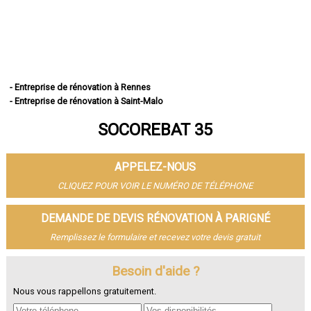
- Entreprise de rénovation à Rennes
- Entreprise de rénovation à Saint-Malo
- Entreprise de rénovation à Fougères
SOCOREBAT 35
- Entreprise de rénovation à Vitré
- Entreprise de rénovation à Bruz
- Entreprise de rénovation à Cesson-Sévigné
APPELEZ-NOUS
- Entreprise de rénovation à Dinard
- Entreprise de rénovation à Betton
CLIQUEZ POUR VOIR LE NUMÉRO DE TÉLÉPHONE
- Entreprise de rénovation à Saint-Jacques-de-la-Lande
- Entreprise de rénovation à Redon
DEMANDE DE DEVIS RÉNOVATION À PARIGNÉ
- Entreprise de rénovation à Pacé
Remplissez le formulaire et recevez votre devis gratuit
- Entreprise de rénovation à Saint-Grégoire
- Entreprise de rénovation à Chantepie
- Entreprise de rénovation à Janzé
Besoin d'aide ?
- Entreprise de rénovation à Vern-sur-Seiche
Nous vous rappellons gratuitement.
- Entreprise de rénovation à Le Rheu
- Entreprise de rénovation à Bain-de-Bretagne