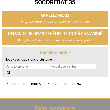
SOCOREBAT 35
- Fenêtre de toit à Vitré
- Fenêtre de toit à Bruz
- Fenêtre de toit à Cesson-Sévigné
APPELEZ-NOUS
- Fenêtre de toit à Dinard
- Fenêtre de toit à Betton
CLIQUEZ POUR VOIR LE NUMÉRO DE TÉLÉPHONE
- Fenêtre de toit à Saint-Jacques-de-la-Lande
- Fenêtre de toit à Redon
DEMANDE DE DEVIS FENÊTRE DE TOIT À CHAUVIGNÉ
- Fenêtre de toit à Pacé
Remplissez le formulaire et recevez votre devis gratuit
- Fenêtre de toit à Saint-Grégoire
- Fenêtre de toit à Chantepie
- Fenêtre de toit à Janzé
Besoin d'aide ?
- Fenêtre de toit à Vern-sur-Seiche
Nous vous rappellons gratuitement.
- Fenêtre de toit à Le Rheu
- Fenêtre de toit à Bain-de-Bretagne
- Fenêtre de toit à Guichen
- Fenêtre de toit à Mordelles
- Fenêtre de toit à Thorigné-Fouillard
SOCOREBAT HABITAT
SOCOREBAT FRANCE
- Fenêtre de toit à Chartres-de-Bretagne
- Fenêtre de toit à Liffré
- Fenêtre de toit à Châteaugiron
- Fenêtre de toit à Montfort-sur-Meu
- Fenêtre de toit à Acigné
Nos services