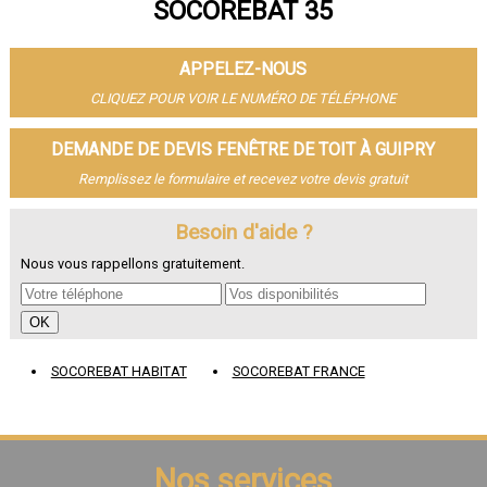
SOCOREBAT 35
- Fenêtre de toit à Vitré
- Fenêtre de toit à Bruz
- Fenêtre de toit à Cesson-Sévigné
APPELEZ-NOUS
- Fenêtre de toit à Dinard
- Fenêtre de toit à Betton
CLIQUEZ POUR VOIR LE NUMÉRO DE TÉLÉPHONE
- Fenêtre de toit à Saint-Jacques-de-la-Lande
- Fenêtre de toit à Redon
DEMANDE DE DEVIS FENÊTRE DE TOIT À GUIPRY
- Fenêtre de toit à Pacé
Remplissez le formulaire et recevez votre devis gratuit
- Fenêtre de toit à Saint-Grégoire
- Fenêtre de toit à Chantepie
- Fenêtre de toit à Janzé
Besoin d'aide ?
- Fenêtre de toit à Vern-sur-Seiche
Nous vous rappellons gratuitement.
- Fenêtre de toit à Le Rheu
- Fenêtre de toit à Bain-de-Bretagne
- Fenêtre de toit à Guichen
- Fenêtre de toit à Mordelles
- Fenêtre de toit à Thorigné-Fouillard
SOCOREBAT HABITAT
SOCOREBAT FRANCE
- Fenêtre de toit à Chartres-de-Bretagne
- Fenêtre de toit à Liffré
- Fenêtre de toit à Châteaugiron
- Fenêtre de toit à Montfort-sur-Meu
- Fenêtre de toit à Acigné
Nos services