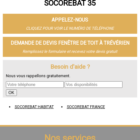
SOCOREBAT 35
- Fenêtre de toit à Vitré
- Fenêtre de toit à Bruz
- Fenêtre de toit à Cesson-Sévigné
APPELEZ-NOUS
- Fenêtre de toit à Dinard
- Fenêtre de toit à Betton
CLIQUEZ POUR VOIR LE NUMÉRO DE TÉLÉPHONE
- Fenêtre de toit à Saint-Jacques-de-la-Lande
- Fenêtre de toit à Redon
DEMANDE DE DEVIS FENÊTRE DE TOIT À TRÉVÉRIEN
- Fenêtre de toit à Pacé
Remplissez le formulaire et recevez votre devis gratuit
- Fenêtre de toit à Saint-Grégoire
- Fenêtre de toit à Chantepie
- Fenêtre de toit à Janzé
Besoin d'aide ?
- Fenêtre de toit à Vern-sur-Seiche
Nous vous rappellons gratuitement.
- Fenêtre de toit à Le Rheu
- Fenêtre de toit à Bain-de-Bretagne
- Fenêtre de toit à Guichen
- Fenêtre de toit à Mordelles
- Fenêtre de toit à Thorigné-Fouillard
SOCOREBAT HABITAT
SOCOREBAT FRANCE
- Fenêtre de toit à Chartres-de-Bretagne
- Fenêtre de toit à Liffré
- Fenêtre de toit à Châteaugiron
- Fenêtre de toit à Montfort-sur-Meu
- Fenêtre de toit à Acigné
Nos services