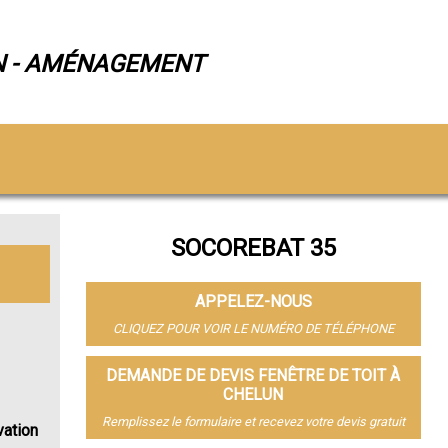
N - AMÉNAGEMENT
SOCOREBAT 35
APPELEZ-NOUS
CLIQUEZ POUR VOIR LE NUMÉRO DE TÉLÉPHONE
DEMANDE DE DEVIS FENÊTRE DE TOIT À
CHELUN
Remplissez le formulaire et recevez votre devis gratuit
vation