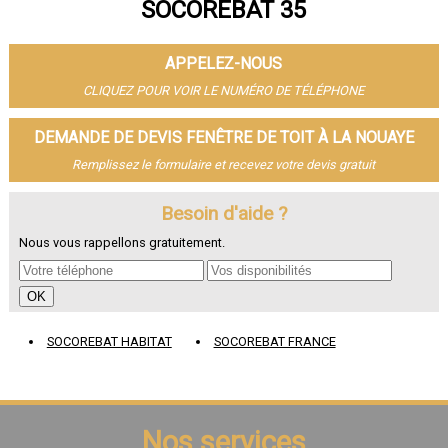
SOCOREBAT 35
- Fenêtre de toit à Vitré
- Fenêtre de toit à Bruz
- Fenêtre de toit à Cesson-Sévigné
APPELEZ-NOUS
- Fenêtre de toit à Dinard
- Fenêtre de toit à Betton
CLIQUEZ POUR VOIR LE NUMÉRO DE TÉLÉPHONE
- Fenêtre de toit à Saint-Jacques-de-la-Lande
- Fenêtre de toit à Redon
DEMANDE DE DEVIS FENÊTRE DE TOIT À LA NOUAYE
- Fenêtre de toit à Pacé
Remplissez le formulaire et recevez votre devis gratuit
- Fenêtre de toit à Saint-Grégoire
- Fenêtre de toit à Chantepie
- Fenêtre de toit à Janzé
Besoin d'aide ?
- Fenêtre de toit à Vern-sur-Seiche
Nous vous rappellons gratuitement.
- Fenêtre de toit à Le Rheu
- Fenêtre de toit à Bain-de-Bretagne
- Fenêtre de toit à Guichen
- Fenêtre de toit à Mordelles
- Fenêtre de toit à Thorigné-Fouillard
SOCOREBAT HABITAT
SOCOREBAT FRANCE
- Fenêtre de toit à Chartres-de-Bretagne
- Fenêtre de toit à Liffré
- Fenêtre de toit à Châteaugiron
- Fenêtre de toit à Montfort-sur-Meu
- Fenêtre de toit à Acigné
Nos services