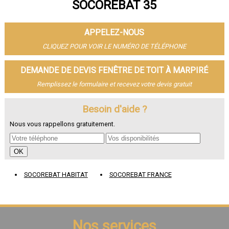
SOCOREBAT 35
- Fenêtre de toit à Vitré
- Fenêtre de toit à Bruz
- Fenêtre de toit à Cesson-Sévigné
APPELEZ-NOUS
- Fenêtre de toit à Dinard
- Fenêtre de toit à Betton
CLIQUEZ POUR VOIR LE NUMÉRO DE TÉLÉPHONE
- Fenêtre de toit à Saint-Jacques-de-la-Lande
- Fenêtre de toit à Redon
DEMANDE DE DEVIS FENÊTRE DE TOIT À MARPIRÉ
- Fenêtre de toit à Pacé
Remplissez le formulaire et recevez votre devis gratuit
- Fenêtre de toit à Saint-Grégoire
- Fenêtre de toit à Chantepie
- Fenêtre de toit à Janzé
Besoin d'aide ?
- Fenêtre de toit à Vern-sur-Seiche
Nous vous rappellons gratuitement.
- Fenêtre de toit à Le Rheu
- Fenêtre de toit à Bain-de-Bretagne
- Fenêtre de toit à Guichen
- Fenêtre de toit à Mordelles
- Fenêtre de toit à Thorigné-Fouillard
SOCOREBAT HABITAT
SOCOREBAT FRANCE
- Fenêtre de toit à Chartres-de-Bretagne
- Fenêtre de toit à Liffré
- Fenêtre de toit à Châteaugiron
- Fenêtre de toit à Montfort-sur-Meu
- Fenêtre de toit à Acigné
Nos services