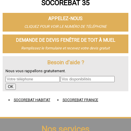
SOCOREBAT 35
- Fenêtre de toit à Vitré
- Fenêtre de toit à Bruz
- Fenêtre de toit à Cesson-Sévigné
APPELEZ-NOUS
- Fenêtre de toit à Dinard
- Fenêtre de toit à Betton
CLIQUEZ POUR VOIR LE NUMÉRO DE TÉLÉPHONE
- Fenêtre de toit à Saint-Jacques-de-la-Lande
- Fenêtre de toit à Redon
DEMANDE DE DEVIS FENÊTRE DE TOIT À MUEL
- Fenêtre de toit à Pacé
Remplissez le formulaire et recevez votre devis gratuit
- Fenêtre de toit à Saint-Grégoire
- Fenêtre de toit à Chantepie
- Fenêtre de toit à Janzé
Besoin d'aide ?
- Fenêtre de toit à Vern-sur-Seiche
Nous vous rappellons gratuitement.
- Fenêtre de toit à Le Rheu
- Fenêtre de toit à Bain-de-Bretagne
- Fenêtre de toit à Guichen
- Fenêtre de toit à Mordelles
- Fenêtre de toit à Thorigné-Fouillard
SOCOREBAT HABITAT
SOCOREBAT FRANCE
- Fenêtre de toit à Chartres-de-Bretagne
- Fenêtre de toit à Liffré
- Fenêtre de toit à Châteaugiron
- Fenêtre de toit à Montfort-sur-Meu
- Fenêtre de toit à Acigné
Nos services